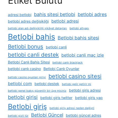
Etiket Bulutu
bahis sitesi betlobi
betlobi adres
adresi betlobi
betlobi adresi
betlobi adres değişikliği
betlobi alan adı değişikliği şikâyet detayları
betlobi altyapı
Betlobi bahis
Betlobi bahis sitesi
Betlobi bonus
betlobi canli
betlobi canli destek
betlobi canli maç izle
Betlobi Canlı Bahis Sitesi
betlobi canlı blackjack
betlobi canlı casino
Betlobi Canlı Oyunlar
betlobi casino sitesi
betlobi casino oyunları girişi
betlobi com
betlobi destek
betlobi gelir getirir mi
betlobi giris adresi
betlobi genel bakış güvenilir bir üye misiniz
betlobi girisi
betlobi giris twitter
betlobi giris yap
Betlobi giriş
betlobi giriş adresi neden değişti
Betlobi Güncel
betlobi güncel adres
betlobi gizli tür