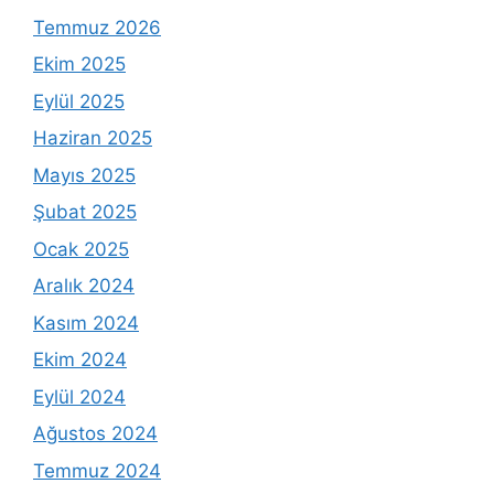
Temmuz 2026
Ekim 2025
Eylül 2025
Haziran 2025
Mayıs 2025
Şubat 2025
Ocak 2025
Aralık 2024
Kasım 2024
Ekim 2024
Eylül 2024
Ağustos 2024
Temmuz 2024