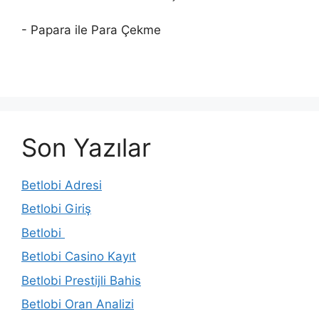
- Papara ile Para Çekme
Son Yazılar
Betlobi Adresi
Betlobi Giriş
Betlobi
Betlobi Casino Kayıt
Betlobi Prestijli Bahis
Betlobi Oran Analizi