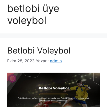
betlobi üye
voleybol
Betlobi Voleybol
Ekim 28, 2023
Yazarı:
admin