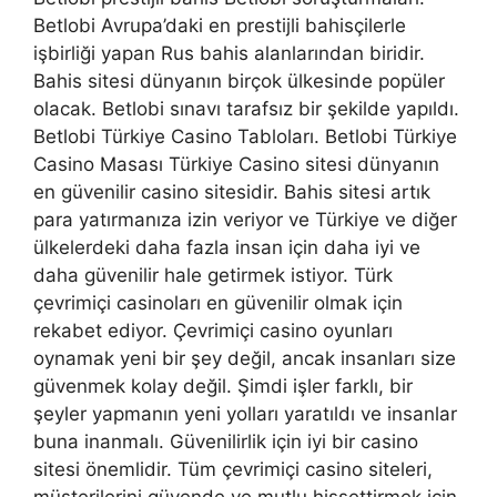
Betlobi Avrupa’daki en prestijli bahisçilerle
işbirliği yapan Rus bahis alanlarından biridir.
Bahis sitesi dünyanın birçok ülkesinde popüler
olacak. Betlobi sınavı tarafsız bir şekilde yapıldı.
Betlobi Türkiye Casino Tabloları. Betlobi Türkiye
Casino Masası Türkiye Casino sitesi dünyanın
en güvenilir casino sitesidir. Bahis sitesi artık
para yatırmanıza izin veriyor ve Türkiye ve diğer
ülkelerdeki daha fazla insan için daha iyi ve
daha güvenilir hale getirmek istiyor. Türk
çevrimiçi casinoları en güvenilir olmak için
rekabet ediyor. Çevrimiçi casino oyunları
oynamak yeni bir şey değil, ancak insanları size
güvenmek kolay değil. Şimdi işler farklı, bir
şeyler yapmanın yeni yolları yaratıldı ve insanlar
buna inanmalı. Güvenilirlik için iyi bir casino
sitesi önemlidir. Tüm çevrimiçi casino siteleri,