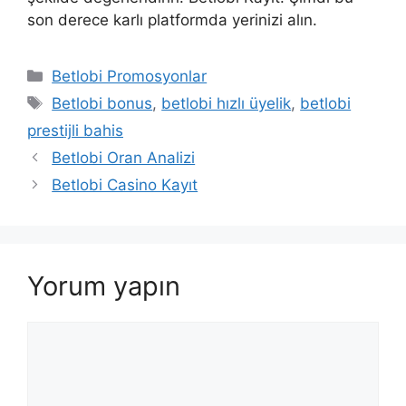
son derece karlı platformda yerinizi alın.
Kategoriler
Betlobi Promosyonlar
Etiketler
Betlobi bonus
,
betlobi hızlı üyelik
,
betlobi
prestijli bahis
Betlobi Oran Analizi
Betlobi Casino Kayıt
Yorum yapın
Yorum