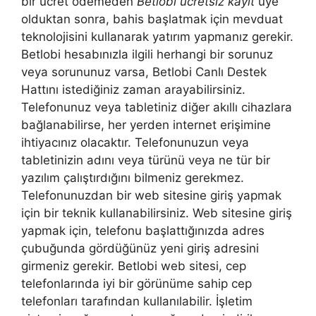
bir ücret ödemeden
Betlobi ücretsiz kayıt
üye
olduktan sonra, bahis başlatmak için mevduat
teknolojisini kullanarak yatırım yapmanız gerekir.
Betlobi hesabınızla ilgili herhangi bir sorunuz
veya sorununuz varsa, Betlobi Canlı Destek
Hattını istediğiniz zaman arayabilirsiniz.
Telefonunuz veya tabletiniz diğer akıllı cihazlara
bağlanabilirse, her yerden internet erişimine
ihtiyacınız olacaktır. Telefonunuzun veya
tabletinizin adını veya türünü veya ne tür bir
yazılım çalıştırdığını bilmeniz gerekmez.
Telefonunuzdan bir web sitesine giriş yapmak
için bir teknik kullanabilirsiniz. Web sitesine giriş
yapmak için, telefonu başlattığınızda adres
çubuğunda gördüğünüz yeni giriş adresini
girmeniz gerekir. Betlobi web sitesi, cep
telefonlarında iyi bir görünüme sahip cep
telefonları tarafından kullanılabilir. İşletim