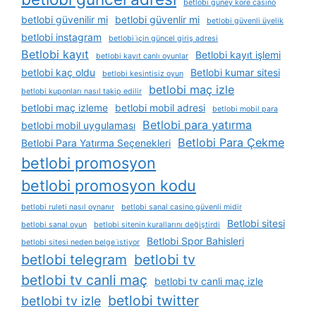
betlobi güney kore casino
betlobi güvenilir mi
betlobi güvenlir mi
betlobi güvenli üyelik
betlobi instagram
betlobi i̇çin güncel giriş adresi
Betlobi kayıt
Betlobi kayıt işlemi
betlobi kayıt canlı oyunlar
betlobi kaç oldu
Betlobi kumar sitesi
betlobi kesintisiz oyun
betlobi maç izle
betlobi kuponları nasıl takip edilir
betlobi maç izleme
betlobi mobil adresi
betlobi mobil para
Betlobi para yatırma
betlobi mobil uygulaması
Betlobi Para Çekme
Betlobi Para Yatırma Seçenekleri
betlobi promosyon
betlobi promosyon kodu
betlobi ruleti nasıl oynanır
betlobi sanal casino güvenli midir
Betlobi sitesi
betlobi sanal oyun
betlobi sitenin kurallarını değiştirdi
Betlobi Spor Bahisleri
betlobi sitesi neden belge i̇stiyor
betlobi telegram
betlobi tv
betlobi tv canli maç
betlobi tv canli maç izle
betlobi twitter
betlobi tv izle