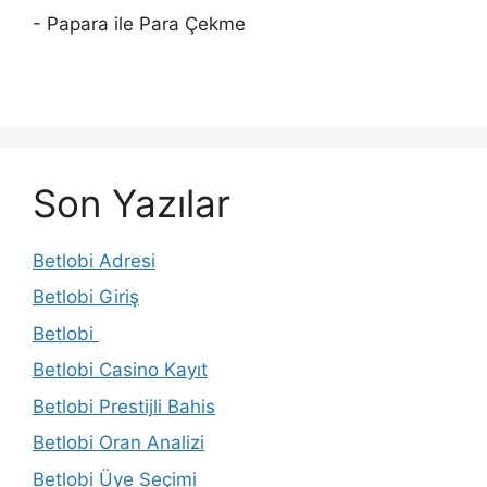
- Papara ile Para Çekme
Son Yazılar
Betlobi Adresi
Betlobi Giriş
Betlobi
Betlobi Casino Kayıt
Betlobi Prestijli Bahis
Betlobi Oran Analizi
Betlobi Üye Seçimi