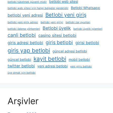
betlobi web sitesi
betlobi tüketmek güvenli midir
Betlobi Whatsapp
betlobi web sitesi i̇çin hangi belgeler gereklidir
Betlobi yeni giriş
betlobi yeni adresi
betlobi yeni giriş adresi
betlobi yeni girişi
betlobi zar oyunları
Betlobi üyelik
betlobi ödeme yöntemleri
betlobi üyelik i̇şlemleri
canli betlobi
casino sitesi betlobi
giris betlobi
giris adresi betlobi
girisi betlobi
giris yap betlobi
güncel adresi betlobi
kayit betlobi
güncel betlobi
mobil betlobi
twitter betlobi
yeni adresi betlobi
yeni giris betlobi
üye olmak i̇çin betlobi
Arşivler