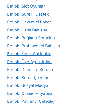
Betlobi Slot Oyunları
Betlobi Sürekli Destek
Betlobi Çevrimiçi Poker
Betlobi Canlı Bahisler
Betlobi Bağlantı Sorunları
Betlobi Profesyonel Bahisler
Betlobi Yasal Casinolar
Betlobi Üye Ayrıcalıkları
Betlobi Depozito Sorunu
Betlobi Sorun Çözümü
Betlobi Sosyal Medya
Betlobi Casino Altyapısı
Betlobi Yatırımcı Çekiciliği