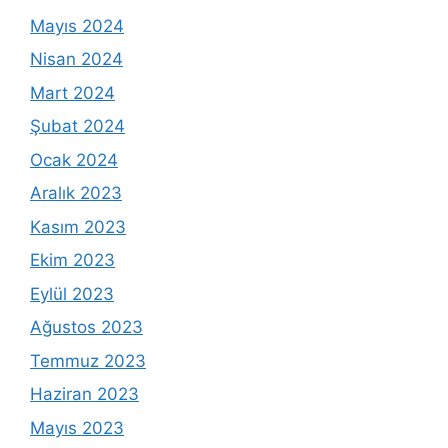
Mayıs 2024
Nisan 2024
Mart 2024
Şubat 2024
Ocak 2024
Aralık 2023
Kasım 2023
Ekim 2023
Eylül 2023
Ağustos 2023
Temmuz 2023
Haziran 2023
Mayıs 2023