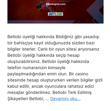
Betlobi üyeliği hakkında Bildiğiniz gibi yasadışı
bir bahisçiye kayıt olduğunuzda sizden bazı
bilgiler isterler. Canlı bir oyun sitesi arıyorsanız
Betlobi üyeliği hakkında seçip hesap
oluşturabilirsiniz. Betlobi üyeliği hakkında
telefon numaranızın kimseyle
paylaşılmadığından emin olun. Bir casino
sitesinde hesap oluştururken verilen bilgiler gizli
kabul edilir, ancak oyunculara rahatsız edici
mesajlar gönderilmez. Betlobi Terk Edilmiş
Şikayetleri Betlobi, …
Devamını oku…