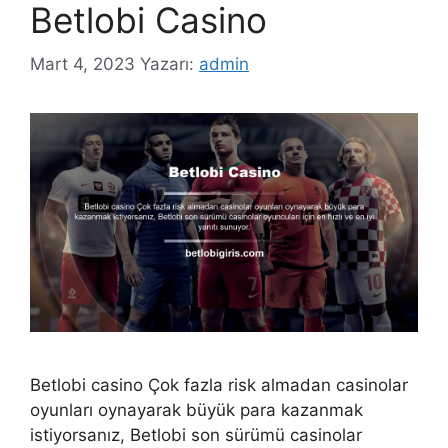
Betlobi Casino
Mart 4, 2023
Yazarı:
admin
Betlobi casino Çok fazla risk almadan casinolar
oyunları oynayarak büyük para kazanmak
istiyorsanız, Betlobi son sürümü casinolar