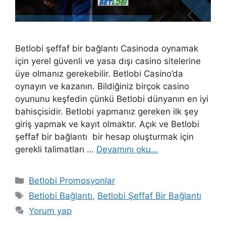
Betlobi şeffaf bir bağlantı Casinoda oynamak
için yerel güvenli ve yasa dışı casino sitelerine
üye olmanız gerekebilir. Betlobi Casino’da
oynayın ve kazanın. Bildiğiniz birçok casino
oyununu keşfedin çünkü Betlobi dünyanın en iyi
bahisçisidir. Betlobi yapmanız gereken ilk şey
giriş yapmak ve kayıt olmaktır. Açık ve Betlobi
şeffaf bir bağlantı bir hesap oluşturmak için
gerekli talimatları …
Devamını oku…
Kategoriler
Betlobi Promosyonlar
Etiketler
Betlobi Bağlantı
,
Betlobi Şeffaf Bir Bağlantı
Yorum yap