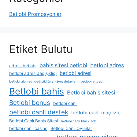
Betlobi Promosyonlar
Etiket Bulutu
bahis sitesi betlobi
betlobi adres
adresi betlobi
betlobi adresi
betlobi adres değişikliği
betlobi alan adı değişikliği şikâyet detayları
betlobi altyapı
Betlobi bahis
Betlobi bahis sitesi
Betlobi bonus
betlobi canli
betlobi canli destek
betlobi canli maç izle
Betlobi Canlı Bahis Sitesi
betlobi canlı blackjack
betlobi canlı casino
Betlobi Canlı Oyunlar
betlobi casino sitesi