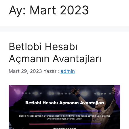
Ay:
Mart 2023
Betlobi Hesabı
Açmanın Avantajları
Mart 29, 2023
Yazarı:
admin