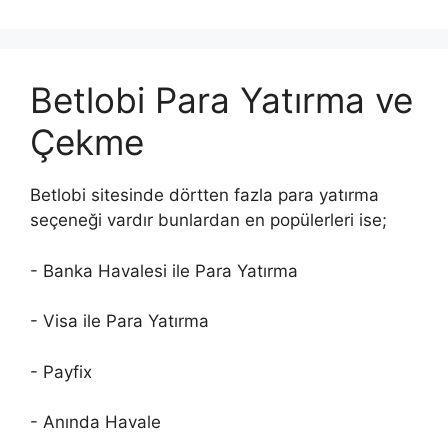
Betlobi Para Yatırma ve
Çekme
Betlobi sitesinde dörtten fazla para yatırma
seçeneği vardır bunlardan en popülerleri ise;
- Banka Havalesi ile Para Yatırma
- Visa ile Para Yatırma
- Payfix
- Anında Havale