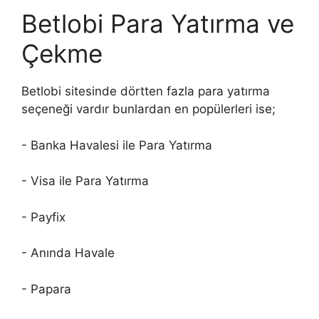
Betlobi Para Yatırma ve
Çekme
Betlobi sitesinde dörtten fazla para yatırma
seçeneği vardır bunlardan en popülerleri ise;
- Banka Havalesi ile Para Yatırma
- Visa ile Para Yatırma
- Payfix
- Anında Havale
- Papara