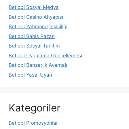
Betlobi Sosyal Medya
Betlobi Casino Altyapısı
Betlobi Yatırımcı Çekiciliği
Betlobi Bahis Pazarı
Betlobi Sosyal Tanıtım
Betlobi Uygulama Güncellemesi
Betlobi Benzerlik Avantajı
Betlobi Yasal Uyarı
Kategoriler
Betlobi Promosyonlar