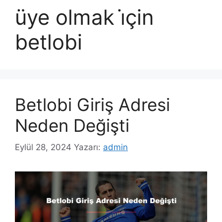
üye olmak i̇çin
betlobi
Betlobi Giriş Adresi
Neden Değişti
Eylül 28, 2024
Yazarı:
admin