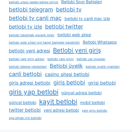
Betlobi Spor Bahisleri
betlobi sitesi neden belge i̇stiyor
betlobi telegram
betlobi tv
betlobi tv canli maç
betlobi tv canli maç izle
betlobi twitter
betlobi tv izle
betlobi web sitesi
betlobi tüketmek güvenli midir
Betlobi Whatsapp
betlobi web sitesi i̇çin hangi belgeler gereklidir
Betlobi yeni giriş
betlobi yeni adresi
betlobi yeni giriş adresi
betlobi yeni girişi
betlobi zar oyunları
Betlobi üyelik
betlobi ödeme yöntemleri
betlobi üyelik i̇şlemleri
canli betlobi
casino sitesi betlobi
giris betlobi
giris adresi betlobi
girisi betlobi
giris yap betlobi
güncel adresi betlobi
kayit betlobi
güncel betlobi
mobil betlobi
twitter betlobi
yeni adresi betlobi
yeni giris betlobi
üye olmak i̇çin betlobi