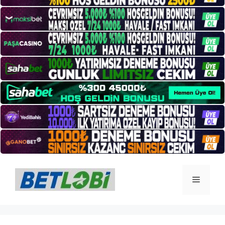
İçeriğe
atla
Menü