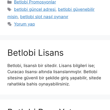
Kategoriler
Betlobi Promosyonlar
Etiketler
betlobi güncel adresi
,
betlobi güvenebilir
misin
,
betlobi slot nasıl oynanır
Yorum yap
Betlobi Lisans
Betlobi, lisanslı bir sitedir. Lisans bilgileri ise;
Curacao lisansı altında lisanslanmıştır. Betlobi
sitesine güvenli bir şekilde giriş yapabilir, sitede
rahatlıkla bahis oynayabilirsiniz.