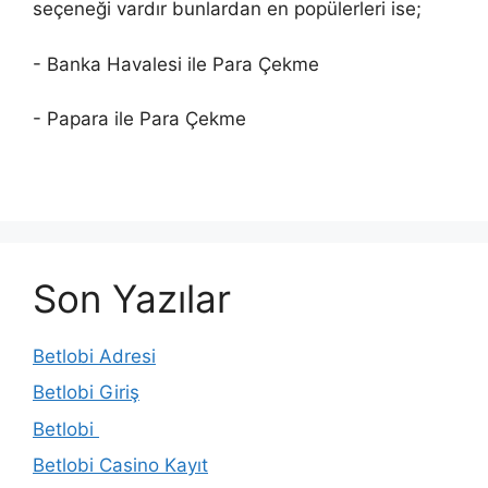
seçeneği vardır bunlardan en popülerleri ise;
- Banka Havalesi ile Para Çekme
- Papara ile Para Çekme
Son Yazılar
Betlobi Adresi
Betlobi Giriş
Betlobi
Betlobi Casino Kayıt