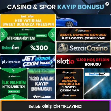
×
Betlobi GİRİŞ İÇİN TIKLAYINIZ!