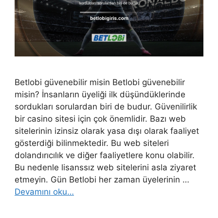
Betlobi güvenebilir misin Betlobi güvenebilir
misin? İnsanların üyeliği ilk düşündüklerinde
sordukları sorulardan biri de budur. Güvenilirlik
bir casino sitesi için çok önemlidir. Bazı web
sitelerinin izinsiz olarak yasa dışı olarak faaliyet
gösterdiği bilinmektedir. Bu web siteleri
dolandırıcılık ve diğer faaliyetlere konu olabilir.
Bu nedenle lisanssız web sitelerini asla ziyaret
etmeyin. Gün Betlobi her zaman üyelerinin …
Devamını oku…