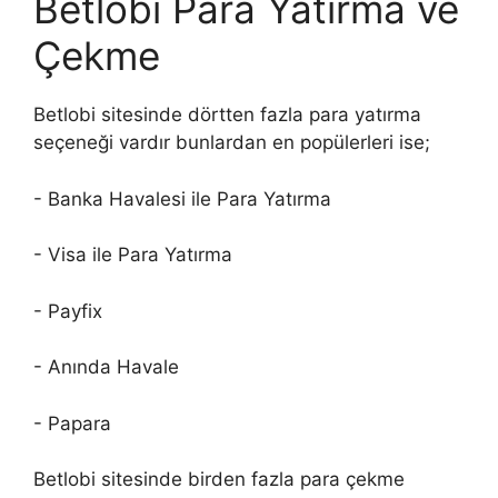
Betlobi Para Yatırma ve
Çekme
Betlobi sitesinde dörtten fazla para yatırma
seçeneği vardır bunlardan en popülerleri ise;
- Banka Havalesi ile Para Yatırma
- Visa ile Para Yatırma
- Payfix
- Anında Havale
- Papara
Betlobi sitesinde birden fazla para çekme