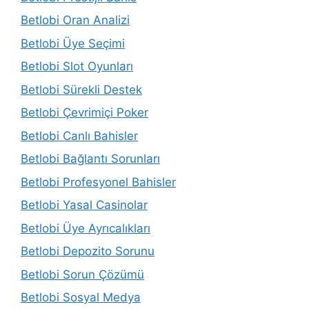
Betlobi Oran Analizi
Betlobi Üye Seçimi
Betlobi Slot Oyunları
Betlobi Sürekli Destek
Betlobi Çevrimiçi Poker
Betlobi Canlı Bahisler
Betlobi Bağlantı Sorunları
Betlobi Profesyonel Bahisler
Betlobi Yasal Casinolar
Betlobi Üye Ayrıcalıkları
Betlobi Depozito Sorunu
Betlobi Sorun Çözümü
Betlobi Sosyal Medya