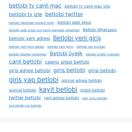
betlobi tv canli maç
betlobi tv canli maç izle
betlobi twitter
betlobi tv izle
betlobi web sitesi
betlobi tüketmek güvenli midir
Betlobi Whatsapp
betlobi web sitesi i̇çin hangi belgeler gereklidir
Betlobi yeni giriş
betlobi yeni adresi
betlobi yeni giriş adresi
betlobi yeni girişi
betlobi zar oyunları
Betlobi üyelik
betlobi ödeme yöntemleri
betlobi üyelik i̇şlemleri
canli betlobi
casino sitesi betlobi
giris betlobi
giris adresi betlobi
girisi betlobi
giris yap betlobi
güncel adresi betlobi
kayit betlobi
güncel betlobi
mobil betlobi
twitter betlobi
yeni adresi betlobi
yeni giris betlobi
üye olmak i̇çin betlobi