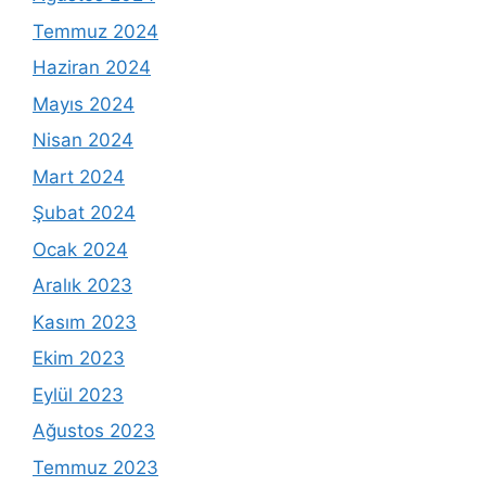
Temmuz 2024
Haziran 2024
Mayıs 2024
Nisan 2024
Mart 2024
Şubat 2024
Ocak 2024
Aralık 2023
Kasım 2023
Ekim 2023
Eylül 2023
Ağustos 2023
Temmuz 2023