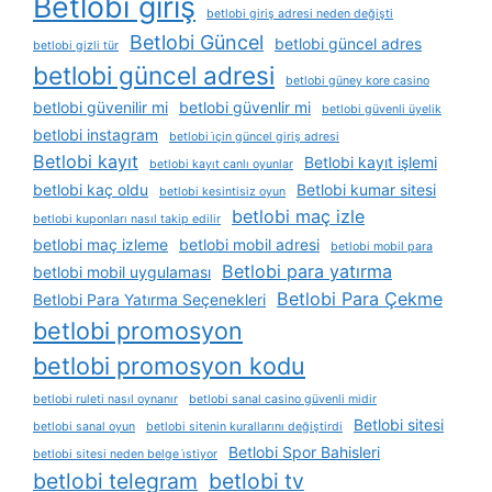
Betlobi giriş
betlobi giriş adresi neden değişti
Betlobi Güncel
betlobi güncel adres
betlobi gizli tür
betlobi güncel adresi
betlobi güney kore casino
betlobi güvenilir mi
betlobi güvenlir mi
betlobi güvenli üyelik
betlobi instagram
betlobi i̇çin güncel giriş adresi
Betlobi kayıt
Betlobi kayıt işlemi
betlobi kayıt canlı oyunlar
betlobi kaç oldu
Betlobi kumar sitesi
betlobi kesintisiz oyun
betlobi maç izle
betlobi kuponları nasıl takip edilir
betlobi maç izleme
betlobi mobil adresi
betlobi mobil para
Betlobi para yatırma
betlobi mobil uygulaması
Betlobi Para Çekme
Betlobi Para Yatırma Seçenekleri
betlobi promosyon
betlobi promosyon kodu
betlobi ruleti nasıl oynanır
betlobi sanal casino güvenli midir
Betlobi sitesi
betlobi sanal oyun
betlobi sitenin kurallarını değiştirdi
Betlobi Spor Bahisleri
betlobi sitesi neden belge i̇stiyor
betlobi telegram
betlobi tv