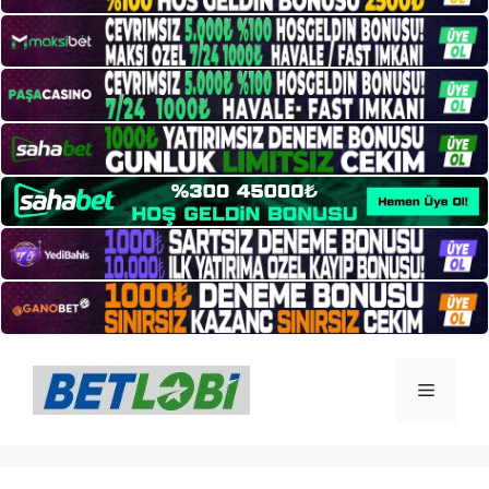
İçeriğe
atla
Menü