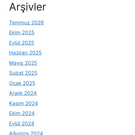
Arşivler
Temmuz 2026
Ekim 2025
Eylül 2025
Haziran 2025
Mayıs 2025
Şubat 2025
Ocak 2025
Aralık 2024
Kasım 2024
Ekim 2024
Eylül 2024
Ağustos 2024