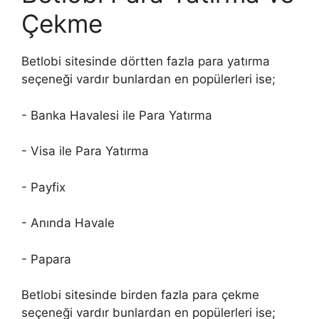
Çekme
Betlobi sitesinde dörtten fazla para yatırma
seçeneği vardır bunlardan en popülerleri ise;
- Banka Havalesi ile Para Yatırma
- Visa ile Para Yatırma
- Payfix
- Anında Havale
- Papara
Betlobi sitesinde birden fazla para çekme
seçeneği vardır bunlardan en popülerleri ise;