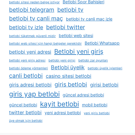
Betlobi Spor Bahisleri
betlobi sitesi neden belge i̇stiyor
betlobi telegram
betlobi tv
betlobi tv canli maç
betlobi tv canli maç izle
betlobi twitter
betlobi tv izle
betlobi web sitesi
betlobi tüketmek güvenli midir
Betlobi Whatsapp
betlobi web sitesi i̇çin hangi belgeler gereklidir
Betlobi yeni giriş
betlobi yeni adresi
betlobi yeni giriş adresi
betlobi yeni girişi
betlobi zar oyunları
Betlobi üyelik
betlobi ödeme yöntemleri
betlobi üyelik i̇şlemleri
canli betlobi
casino sitesi betlobi
giris betlobi
giris adresi betlobi
girisi betlobi
giris yap betlobi
güncel adresi betlobi
kayit betlobi
güncel betlobi
mobil betlobi
twitter betlobi
yeni adresi betlobi
yeni giris betlobi
üye olmak i̇çin betlobi