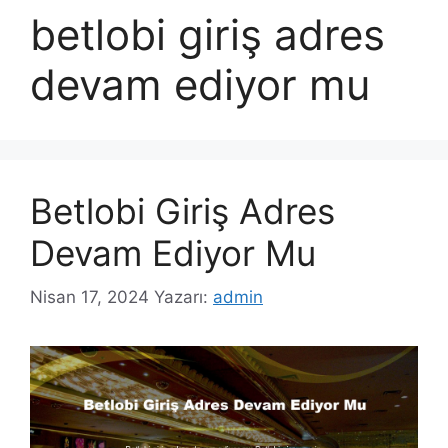
betlobi giriş adres
devam ediyor mu
Betlobi Giriş Adres
Devam Ediyor Mu
Nisan 17, 2024
Yazarı:
admin