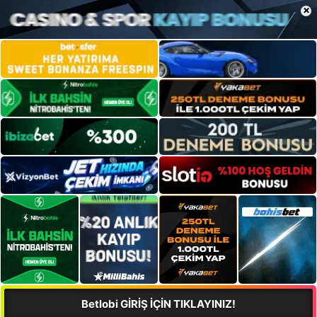
×
Betlobi GİRİŞ İÇİN TIKLAYINIZ!