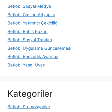
Betlobi Sosyal Medya
Betlobi Casino Altyapısı
Betlobi Yatırımcı Çekiciliği
Betlobi Bahis Pazarı
Betlobi Sosyal Tanıtım
Betlobi Uygulama Güncellemesi
Betlobi Benzerlik Avantajı
Betlobi Yasal Uyarı
Kategoriler
Betlobi Promosyonlar