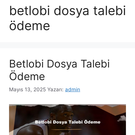
betlobi dosya talebi
ödeme
Betlobi Dosya Talebi
Ödeme
Mayıs 13, 2025
Yazarı:
admin