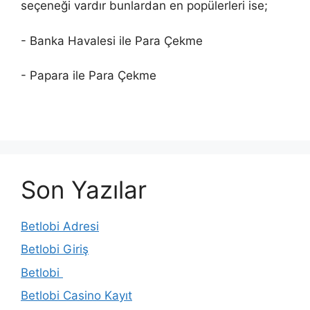
seçeneği vardır bunlardan en popülerleri ise;
- Banka Havalesi ile Para Çekme
- Papara ile Para Çekme
Son Yazılar
Betlobi Adresi
Betlobi Giriş
Betlobi
Betlobi Casino Kayıt