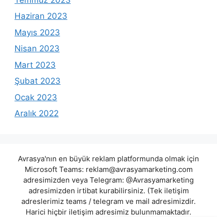
Haziran 2023
Mayıs 2023
Nisan 2023
Mart 2023
Şubat 2023
Ocak 2023
Aralık 2022
Avrasya'nın en büyük reklam platformunda olmak için
Microsoft Teams:
reklam@avrasyamarketing.com
adresimizden veya Telegram: @Avrasyamarketing
adresimizden irtibat kurabilirsiniz. (Tek iletişim
adreslerimiz teams / telegram ve mail adresimizdir.
Harici hiçbir iletişim adresimiz bulunmamaktadır.