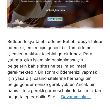
Betlobi dosya talebi ödeme Betlobi dosya talebi
ödeme işlemleri için geçerlidir. Tüm ödeme
işlemleri makbuz talebini gerektirmez. Para
yatırma-çıktı işleminin başlatılması için
belgelerin bahis sitesine teslim edilmesi
gerekmektedir. Bir sonraki ödemenizi yapmak
için yasa dışı casino sitelerine herhangi bir
belge göndermenize gerek yoktur. Ancak bir
bahis sitesi gerekli görmesi halinde kullanıcıdan
belge talep edebilir. Site …
Devamını oku…