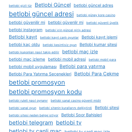
Betlobi Güncel
betlobi güncel adres
betlobi gizli tür
betlobi güncel adresi
betlobi güney kore casino
betlobi güvenilir mi
betlobi güvenlir mi
betlobi güvenli üyelik
betlobi instagram
betlobi i̇çin güncel giriş adresi
Betlobi kayıt
Betlobi kayıt işlemi
betlobi kayıt canlı oyunlar
betlobi kaç oldu
Betlobi kumar sitesi
betlobi kesintisiz oyun
betlobi maç izle
betlobi kuponları nasıl takip edilir
betlobi maç izleme
betlobi mobil adresi
betlobi mobil para
Betlobi para yatırma
betlobi mobil uygulaması
Betlobi Para Çekme
Betlobi Para Yatırma Seçenekleri
betlobi promosyon
betlobi promosyon kodu
betlobi ruleti nasıl oynanır
betlobi sanal casino güvenli midir
Betlobi sitesi
betlobi sanal oyun
betlobi sitenin kurallarını değiştirdi
Betlobi Spor Bahisleri
betlobi sitesi neden belge i̇stiyor
betlobi telegram
betlobi tv
betlobi tv canli maç
betlobi tv canli maç izle