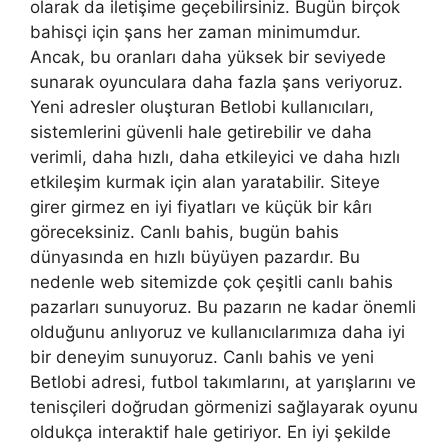
olarak da iletişime geçebilirsiniz. Bugün birçok
bahisçi için şans her zaman minimumdur.
Ancak, bu oranları daha yüksek bir seviyede
sunarak oyunculara daha fazla şans veriyoruz.
Yeni adresler oluşturan Betlobi kullanıcıları,
sistemlerini güvenli hale getirebilir ve daha
verimli, daha hızlı, daha etkileyici ve daha hızlı
etkileşim kurmak için alan yaratabilir. Siteye
girer girmez en iyi fiyatları ve küçük bir kârı
göreceksiniz. Canlı bahis, bugün bahis
dünyasında en hızlı büyüyen pazardır. Bu
nedenle web sitemizde çok çeşitli canlı bahis
pazarları sunuyoruz. Bu pazarın ne kadar önemli
olduğunu anlıyoruz ve kullanıcılarımıza daha iyi
bir deneyim sunuyoruz. Canlı bahis ve yeni
Betlobi adresi, futbol takımlarını, at yarışlarını ve
tenisçileri doğrudan görmenizi sağlayarak oyunu
oldukça interaktif hale getiriyor. En iyi şekilde