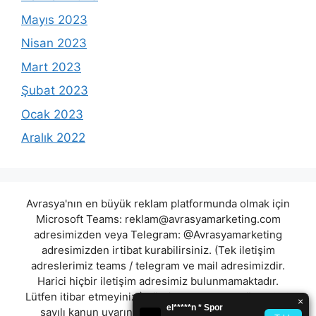
Mayıs 2023
Nisan 2023
Mart 2023
Şubat 2023
Ocak 2023
Aralık 2022
Avrasya'nın en büyük reklam platformunda olmak için
Microsoft Teams:
reklam@avrasyamarketing.com
adresimizden veya Telegram: @Avrasyamarketing
adresimizden irtibat kurabilirsiniz. (Tek iletişim
adreslerimiz teams / telegram ve mail adresimizdir.
Harici hiçbir iletişim adresimiz bulunmamaktadır.
Lütfen itibar etmeyiniz.) Türkiye yasalarına göre 7258
sayılı kanun uyarınca yasa dışı bahis oynamanın