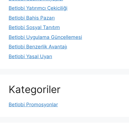
Betlobi Yatırımcı Çekiciliği
Betlobi Bahis Pazarı
Betlobi Sosyal Tanıtım
Betlobi Uygulama Güncellemesi
Betlobi Benzerlik Avantajı
Betlobi Yasal Uyarı
Kategoriler
Betlobi Promosyonlar