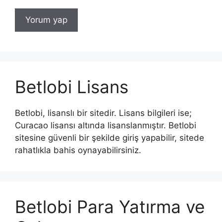
Betlobi Lisans
Betlobi, lisanslı bir sitedir. Lisans bilgileri ise;
Curacao lisansı altında lisanslanmıştır. Betlobi
sitesine güvenli bir şekilde giriş yapabilir, sitede
rahatlıkla bahis oynayabilirsiniz.
Betlobi Para Yatırma ve