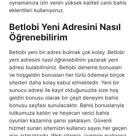
oynamanıza izin veren yüksek kaliteli canlı bahis
eklentileri kullanıyoruz.
Betlobi Yeni Adresini Nasıl
Öğrenebilirim
Betlobi yeni bir adres bulmak çok kolay.
Betlobi
yeni adresini nasıl öğrenebilirim
yazarak yeni
adresi bulabilirsiniz. Betlobi deneme bonusları
ve hoşgeldin bonusları her türlü ödemeyi birçok
siteden daha kolay kabul etmektedir. Yeni bir
sunucu adresi ile kayıt olduğunuzda size hoş
geldin bonusu olarak bir çeşit deneyim bahis
bonusu sayfası sunulacaktır. Bahis bonuslarıyla
tutkumuza katılın ve heyecan verici bahis
oyunları kazanma şansı yakalayın. Güvenli
hizmet sunan sitemizin kullanıcı sayısı her geçen
gün artmaktadır. Web sitemiz, üyelerin mallarına