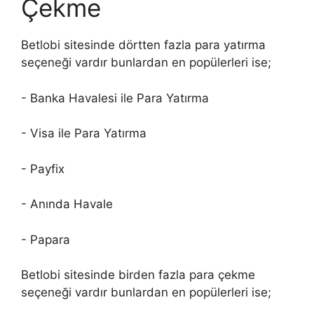
Çekme
Betlobi sitesinde dörtten fazla para yatırma
seçeneği vardır bunlardan en popülerleri ise;
- Banka Havalesi ile Para Yatırma
- Visa ile Para Yatırma
- Payfix
- Anında Havale
- Papara
Betlobi sitesinde birden fazla para çekme
seçeneği vardır bunlardan en popülerleri ise;