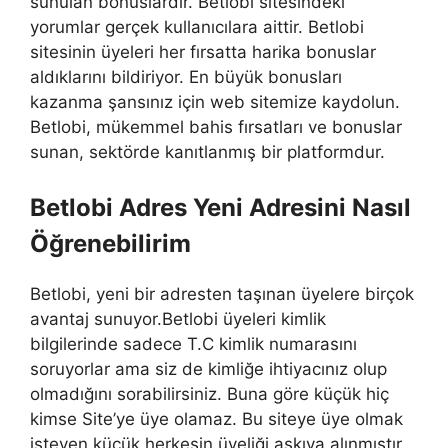
sunulan bonuslardır. Betlobi sitesindeki
yorumlar gerçek kullanıcılara aittir. Betlobi
sitesinin üyeleri her fırsatta harika bonuslar
aldıklarını bildiriyor. En büyük bonusları
kazanma şansınız için web sitemize kaydolun.
Betlobi, mükemmel bahis fırsatları ve bonuslar
sunan, sektörde kanıtlanmış bir platformdur.
Betlobi Adres Yeni Adresini Nasıl
Öğrenebilirim
Betlobi, yeni bir adresten taşınan üyelere birçok
avantaj sunuyor.Betlobi üyeleri kimlik
bilgilerinde sadece T.C kimlik numarasını
soruyorlar ama siz de kimliğe ihtiyacınız olup
olmadığını sorabilirsiniz. Buna göre küçük hiç
kimse Site’ye üye olamaz. Bu siteye üye olmak
isteyen küçük herkesin üyeliği askıya alınmıştır.