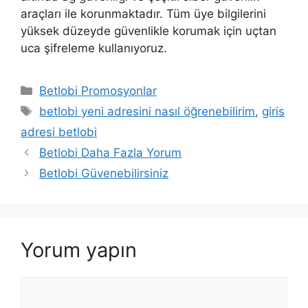
araçları ile korunmaktadır. Tüm üye bilgilerini
yüksek düzeyde güvenlikle korumak için uçtan
uca şifreleme kullanıyoruz.
Kategoriler
Betlobi Promosyonlar
Etiketler
betlobi yeni adresini nasıl öğrenebilirim
,
giris
adresi betlobi
Betlobi Daha Fazla Yorum
Betlobi Güvenebilirsiniz
Yorum yapın
Yorum