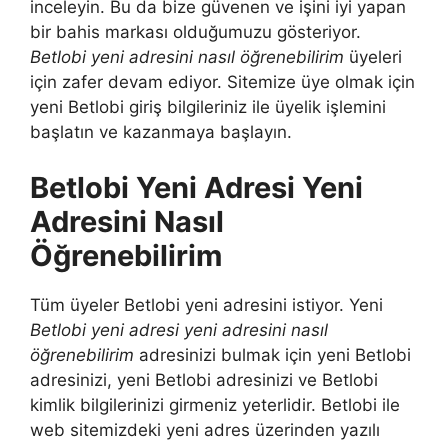
inceleyin. Bu da bize güvenen ve işini iyi yapan
bir bahis markası olduğumuzu gösteriyor.
Betlobi yeni adresini nasıl öğrenebilirim
üyeleri
için zafer devam ediyor. Sitemize üye olmak için
yeni Betlobi giriş bilgileriniz ile üyelik işlemini
başlatın ve kazanmaya başlayın.
Betlobi Yeni Adresi Yeni
Adresini Nasıl
Öğrenebilirim
Tüm üyeler Betlobi yeni adresini istiyor. Yeni
Betlobi yeni adresi yeni adresini nasıl
öğrenebilirim
adresinizi bulmak için yeni Betlobi
adresinizi, yeni Betlobi adresinizi ve Betlobi
kimlik bilgilerinizi girmeniz yeterlidir. Betlobi ile
web sitemizdeki yeni adres üzerinden yazılı