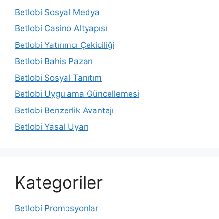
Betlobi Sosyal Medya
Betlobi Casino Altyapısı
Betlobi Yatırımcı Çekiciliği
Betlobi Bahis Pazarı
Betlobi Sosyal Tanıtım
Betlobi Uygulama Güncellemesi
Betlobi Benzerlik Avantajı
Betlobi Yasal Uyarı
Kategoriler
Betlobi Promosyonlar