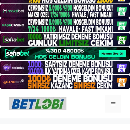
İçeriğe
atla
Menü