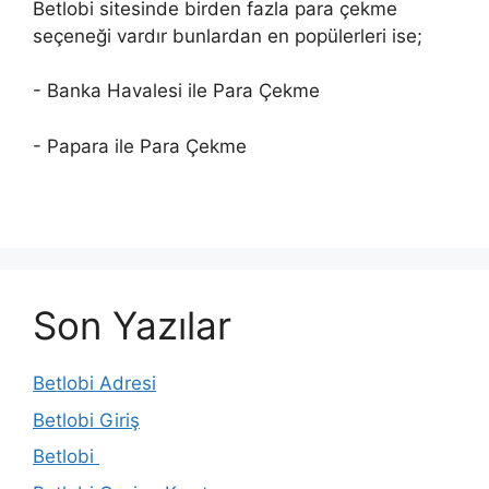
Betlobi sitesinde birden fazla para çekme
seçeneği vardır bunlardan en popülerleri ise;
- Banka Havalesi ile Para Çekme
- Papara ile Para Çekme
Son Yazılar
Betlobi Adresi
Betlobi Giriş
Betlobi