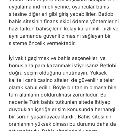
uygulama indirmek yerine, oyuncular bahis
sitesine diğerleri gibi giriş yapabilirler. Betlobi
bahis sitesinin finans ekibi ödeme yöntemlerini
hazırlarken bahisçilerin kolay kullanımlı, hızlı ve
aynı zamanda güvenli olmasını sağlayan bir
sisteme öncelik vermektedir.
İyi vakit geçirmek ve bahis seçenekleri ve
bonuslarla para kazanmak istiyorsanız Betlobi
doğru seçim olduğunu unutmayın. Yüksek
kaliteli canlı casino siteleri de güvenilir siteler
olarak kabul edilir. Böyle bir tanım olmasa bile
tüm alanların doldurulması zorunludur. Bu
nedenle Türk bahis tutkunları sitede ihtiyaç
duydukları içeriğe erişim konusunda herhangi
bir sorun yaşamayacaklardır. Bahis sitesinin
oranlarının yüksek olması bu durumu daha da