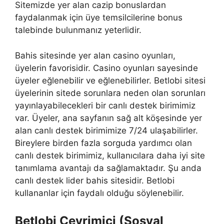
Sitemizde yer alan cazip bonuslardan
faydalanmak için üye temsilcilerine bonus
talebinde bulunmanız yeterlidir.
Bahis sitesinde yer alan casino oyunları,
üyelerin favorisidir. Casino oyunları sayesinde
üyeler eğlenebilir ve eğlenebilirler. Betlobi sitesi
üyelerinin sitede sorunlara neden olan sorunları
yayınlayabilecekleri bir canlı destek birimimiz
var. Üyeler, ana sayfanın sağ alt köşesinde yer
alan canlı destek birimimize 7/24 ulaşabilirler.
Bireylere birden fazla sorguda yardımcı olan
canlı destek birimimiz, kullanıcılara daha iyi site
tanımlama avantajı da sağlamaktadır. Şu anda
canlı destek lider bahis sitesidir. Betlobi
kullananlar için faydalı olduğu söylenebilir.
Betlobi Çevrimiçi (Sosyal