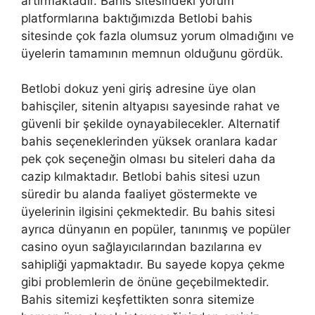
artırmaktadır. Bahis sitesindeki yorum
platformlarına baktığımızda Betlobi bahis
sitesinde çok fazla olumsuz yorum olmadığını ve
üyelerin tamamının memnun olduğunu gördük.
Betlobi dokuz yeni giriş adresine üye olan
bahisçiler, sitenin altyapısı sayesinde rahat ve
güvenli bir şekilde oynayabilecekler. Alternatif
bahis seçeneklerinden yüksek oranlara kadar
pek çok seçeneğin olması bu siteleri daha da
cazip kılmaktadır. Betlobi bahis sitesi uzun
süredir bu alanda faaliyet göstermekte ve
üyelerinin ilgisini çekmektedir. Bu bahis sitesi
ayrıca dünyanın en popüler, tanınmış ve popüler
casino oyun sağlayıcılarından bazılarına ev
sahipliği yapmaktadır. Bu sayede kopya çekme
gibi problemlerin de önüne geçebilmektedir.
Bahis sitemizi keşfettikten sonra sitemize