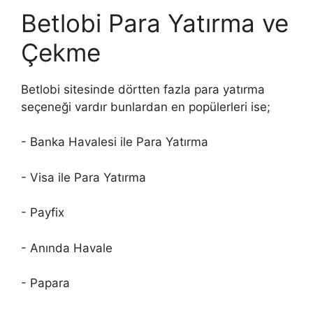
Betlobi Para Yatırma ve
Çekme
Betlobi sitesinde dörtten fazla para yatırma
seçeneği vardır bunlardan en popülerleri ise;
- Banka Havalesi ile Para Yatırma
- Visa ile Para Yatırma
- Payfix
- Anında Havale
- Papara