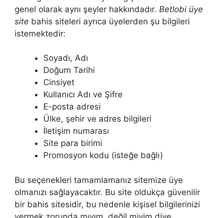
genel olarak aynı şeyler hakkındadır.
Betlobi üye
site
bahis siteleri ayrıca üyelerden şu bilgileri
istemektedir:
Soyadı, Adı
Doğum Tarihi
Cinsiyet
Kullanıcı Adı ve Şifre
E-posta adresi
Ülke, şehir ve adres bilgileri
İletişim numarası
Site para birimi
Promosyon kodu (isteğe bağlı)
Bu seçenekleri tamamlamanız sitemize üye
olmanızı sağlayacaktır. Bu site oldukça güvenilir
bir bahis sitesidir, bu nedenle kişisel bilgilerinizi
vermek zorunda mıyım, değil miyim diye