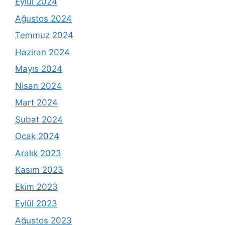
Eylül 2024
Ağustos 2024
Temmuz 2024
Haziran 2024
Mayıs 2024
Nisan 2024
Mart 2024
Şubat 2024
Ocak 2024
Aralık 2023
Kasım 2023
Ekim 2023
Eylül 2023
Ağustos 2023