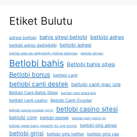
Etiket Bulutu
bahis sitesi betlobi
betlobi adres
adresi betlobi
betlobi adresi
betlobi adres değişikliği
betlobi alan adı değişikliği şikâyet detayları
betlobi altyapı
Betlobi bahis
Betlobi bahis sitesi
Betlobi bonus
betlobi canli
betlobi canli destek
betlobi canli maç izle
Betlobi Canlı Bahis Sitesi
betlobi canlı blackjack
betlobi canlı casino
Betlobi Canlı Oyunlar
betlobi casino sitesi
betlobi casino oyunları girişi
betlobi com
betlobi destek
betlobi gelir getirir mi
betlobi giris adresi
betlobi genel bakış güvenilir bir üye misiniz
betlobi girisi
betlobi giris twitter
betlobi giris yap