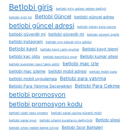
Betlobi giriş
betlobi giriş adresi neden değişti
Betlobi Güncel
betlobi güncel adres
betlobi gizli tür
betlobi güncel adresi
betlobi güney kore casino
betlobi güvenilir mi
betlobi güvenlir mi
betlobi güvenli üyelik
betlobi instagram
betlobi i̇çin güncel giriş adresi
Betlobi kayıt
Betlobi kayıt işlemi
betlobi kayıt canlı oyunlar
betlobi kaç oldu
Betlobi kumar sitesi
betlobi kesintisiz oyun
betlobi maç izle
betlobi kuponları nasıl takip edilir
betlobi maç izleme
betlobi mobil adresi
betlobi mobil para
Betlobi para yatırma
betlobi mobil uygulaması
Betlobi Para Çekme
Betlobi Para Yatırma Seçenekleri
betlobi promosyon
betlobi promosyon kodu
betlobi ruleti nasıl oynanır
betlobi sanal casino güvenli midir
Betlobi sitesi
betlobi sanal oyun
betlobi sitenin kurallarını değiştirdi
Betlobi Spor Bahisleri
betlobi sitesi neden belge i̇stiyor