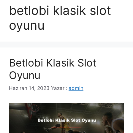
betlobi klasik slot
oyunu
Betlobi Klasik Slot
Oyunu
Haziran 14, 2023
Yazarı:
admin