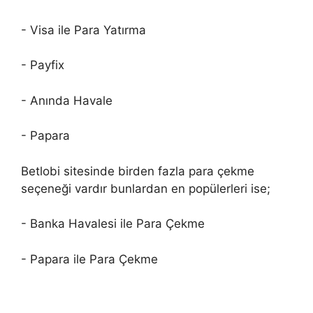
- Visa ile Para Yatırma
- Payfix
- Anında Havale
- Papara
Betlobi sitesinde birden fazla para çekme
seçeneği vardır bunlardan en popülerleri ise;
- Banka Havalesi ile Para Çekme
- Papara ile Para Çekme