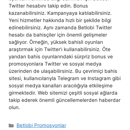
Twitter hesabını takip edin. Bonus
kazanabilirsiniz. Kampanyaya katılabilirsiniz.
Yeni hizmetler hakkında hızlı bir şekilde bilgi
edinebilirsiniz. Aynı zamanda Betlobi Twitter
hesabı da bahisçiler için önemli gelişmeler
sağlıyor. Örneğin, yüksek bahisli oyunları
araştırmak için Twitter’ı kullanabilirsiniz. Öte
yandan bahis oyunlarındaki sürpriz bonus ve
promosyonlara Twitter ve sosyal medya
üzerinden de ulaşabilirsiniz. Bu çevrimiçi bahis
sitesi, kullanıcılarıyla Telegram ve Instagram gibi
sosyal medya kanalları aracılığıyla etkileşime
girmektedir. Web sitemizi çeşitli sosyal ağlarda
takip ederek önemli güncellemelerden haberdar
olun.
Kategoriler
Betlobi Promosyonlar