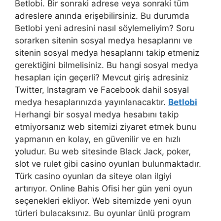
Betlobi. Bir sonraki adrese veya sonraki tüm
adreslere anında erişebilirsiniz. Bu durumda
Betlobi yeni adresini nasıl söylemeliyim? Soru
sorarken sitenin sosyal medya hesaplarını ve
sitenin sosyal medya hesaplarını takip etmeniz
gerektiğini bilmelisiniz. Bu hangi sosyal medya
hesapları için geçerli? Mevcut giriş adresiniz
Twitter, Instagram ve Facebook dahil sosyal
medya hesaplarınızda yayınlanacaktır.
Betlobi
Herhangi bir sosyal medya hesabını takip
etmiyorsanız web sitemizi ziyaret etmek bunu
yapmanın en kolay, en güvenilir ve en hızlı
yoludur. Bu web sitesinde Black Jack, poker,
slot ve rulet gibi casino oyunları bulunmaktadır.
Türk casino oyunları da siteye olan ilgiyi
artırıyor. Online Bahis Ofisi her gün yeni oyun
seçenekleri ekliyor. Web sitemizde yeni oyun
türleri bulacaksınız. Bu oyunlar ünlü program