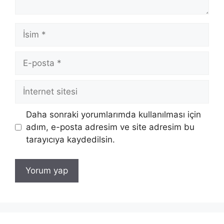
İsim
E-
posta
İnternet
sitesi
Daha sonraki yorumlarımda kullanılması için
adım, e-posta adresim ve site adresim bu
tarayıcıya kaydedilsin.