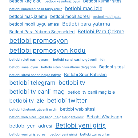
betlobi kaç oldu
Betlobi kumar sitesi
betlobi kesintisiz oyun
betlobi maç izle
betlobi kuponları nasıl takip edilir
betlobi maç izleme
betlobi mobil adresi
betlobi mobil para
Betlobi para yatırma
betlobi mobil uygulaması
Betlobi Para Çekme
Betlobi Para Yatırma Seçenekleri
betlobi promosyon
betlobi promosyon kodu
betlobi ruleti nasıl oynanır
betlobi sanal casino güvenli midir
Betlobi sitesi
betlobi sanal oyun
betlobi sitenin kurallarını değiştirdi
Betlobi Spor Bahisleri
betlobi sitesi neden belge i̇stiyor
betlobi telegram
betlobi tv
betlobi tv canli maç
betlobi tv canli maç izle
betlobi twitter
betlobi tv izle
betlobi web sitesi
betlobi tüketmek güvenli midir
Betlobi Whatsapp
betlobi web sitesi i̇çin hangi belgeler gereklidir
Betlobi yeni giriş
betlobi yeni adresi
betlobi yeni giriş adresi
betlobi yeni girişi
betlobi zar oyunları