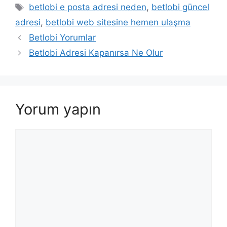
Etiketler
betlobi e posta adresi neden
,
betlobi güncel
adresi
,
betlobi web sitesine hemen ulaşma
Betlobi Yorumlar
Betlobi Adresi Kapanırsa Ne Olur
Yorum yapın
Yorum