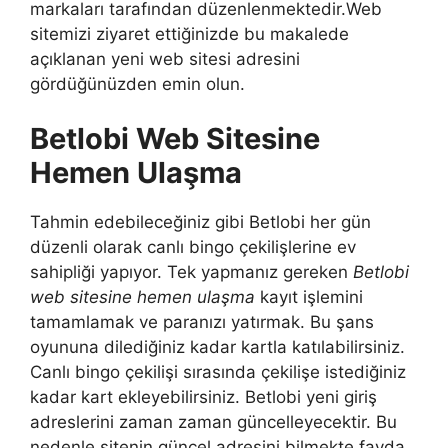
markaları tarafından düzenlenmektedir.Web
sitemizi ziyaret ettiğinizde bu makalede
açıklanan yeni web sitesi adresini
gördüğünüzden emin olun.
Betlobi Web Sitesine
Hemen Ulaşma
Tahmin edebileceğiniz gibi Betlobi her gün
düzenli olarak canlı bingo çekilişlerine ev
sahipliği yapıyor. Tek yapmanız gereken
Betlobi
web sitesine hemen ulaşma
kayıt işlemini
tamamlamak ve paranızı yatırmak. Bu şans
oyununa dilediğiniz kadar kartla katılabilirsiniz.
Canlı bingo çekilişi sırasında çekilişe istediğiniz
kadar kart ekleyebilirsiniz. Betlobi yeni giriş
adreslerini zaman zaman güncelleyecektir. Bu
nedenle sitenin güncel adresini bilmekte fayda