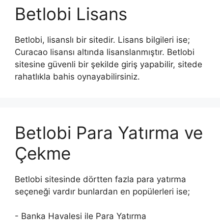
Betlobi Lisans
Betlobi, lisanslı bir sitedir. Lisans bilgileri ise;
Curacao lisansı altında lisanslanmıştır. Betlobi
sitesine güvenli bir şekilde giriş yapabilir, sitede
rahatlıkla bahis oynayabilirsiniz.
Betlobi Para Yatırma ve
Çekme
Betlobi sitesinde dörtten fazla para yatırma
seçeneği vardır bunlardan en popülerleri ise;
- Banka Havalesi ile Para Yatırma