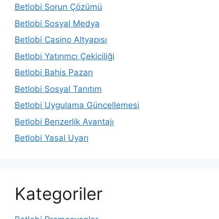
Betlobi Sorun Çözümü
Betlobi Sosyal Medya
Betlobi Casino Altyapısı
Betlobi Yatırımcı Çekiciliği
Betlobi Bahis Pazarı
Betlobi Sosyal Tanıtım
Betlobi Uygulama Güncellemesi
Betlobi Benzerlik Avantajı
Betlobi Yasal Uyarı
Kategoriler