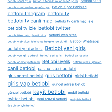
Betlobi sitesi
betlobi sanal oyun
betlobi sitenin kurallarını değiştirdi
Betlobi Spor Bahisleri
betlobi sitesi neden belge i̇stiyor
betlobi telegram
betlobi tv
betlobi tv canli maç
betlobi tv canli maç izle
betlobi twitter
betlobi tv izle
betlobi web sitesi
betlobi tüketmek güvenli midir
Betlobi Whatsapp
betlobi web sitesi i̇çin hangi belgeler gereklidir
Betlobi yeni giriş
betlobi yeni adresi
betlobi yeni giriş adresi
betlobi yeni girişi
betlobi zar oyunları
Betlobi üyelik
betlobi ödeme yöntemleri
betlobi üyelik i̇şlemleri
canli betlobi
casino sitesi betlobi
giris betlobi
giris adresi betlobi
girisi betlobi
giris yap betlobi
güncel adresi betlobi
kayit betlobi
güncel betlobi
mobil betlobi
twitter betlobi
yeni adresi betlobi
yeni giris betlobi
üye olmak i̇çin betlobi