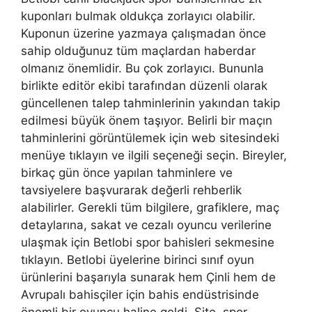
kuponları bulmak oldukça zorlayıcı olabilir.
Kuponun üzerine yazmaya çalışmadan önce
sahip olduğunuz tüm maçlardan haberdar
olmanız önemlidir. Bu çok zorlayıcı. Bununla
birlikte editör ekibi tarafından düzenli olarak
güncellenen talep tahminlerinin yakından takip
edilmesi büyük önem taşıyor. Belirli bir maçın
tahminlerini görüntülemek için web sitesindeki
menüye tıklayın ve ilgili seçeneği seçin. Bireyler,
birkaç gün önce yapılan tahminlere ve
tavsiyelere başvurarak değerli rehberlik
alabilirler. Gerekli tüm bilgilere, grafiklere, maç
detaylarına, sakat ve cezalı oyuncu verilerine
ulaşmak için Betlobi spor bahisleri sekmesine
tıklayın. Betlobi üyelerine birinci sınıf oyun
ürünlerini başarıyla sunarak hem Çinli hem de
Avrupalı ​​bahisçiler için bahis endüstrisinde