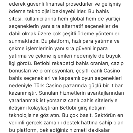
ederek güvenli finansal prosedürler ve gelişmiş
ödeme teknolojisi bekleyebilirler. Bu bahis
sitesi, kullanıcılarına hem global hem de yurtiçi
seçeneklerin yanı sıra alternatif seçenekler de
dahil olmak üzere çok çeşitli ödeme yöntemleri
sunmaktadır. Bu platform, hızlı para yatırma ve
çekme işlemlerinin yanı sıra güvenilir para
yatırma ve çekme işlemleri nedeniyle de büyük
ilgi gördü. Betlobi rekabetçi bahis oranları, cazip
bonusları ve promosyonları, çeşitli canlı Casino
bahis seçenekleri ve kapsamlı oyun seçenekleri
nedeniyle Türk Casino pazarında güçlü bir itibar
kazanmıştır. Sunulan hizmetlerin avantajlarından
yararlanmak istiyorsanız canlı bahis siteleriyle
iletişimi kolaylaştıran Betlobi giriş iletişim
teknolojisine göz atın. Bu çok basit. Sektörün en
verimli gerçek zamanlı destek hattına sahip olan
bu platform, beklediğiniz hizmeti dakikalar