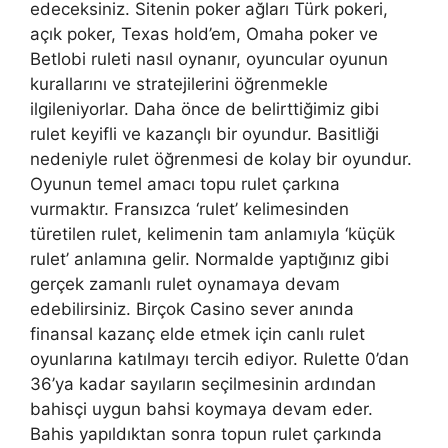
edeceksiniz. Sitenin poker ağları Türk pokeri,
açık poker, Texas hold’em, Omaha poker ve
Betlobi ruleti nasıl oynanır, oyuncular oyunun
kurallarını ve stratejilerini öğrenmekle
ilgileniyorlar. Daha önce de belirttiğimiz gibi
rulet keyifli ve kazançlı bir oyundur. Basitliği
nedeniyle rulet öğrenmesi de kolay bir oyundur.
Oyunun temel amacı topu rulet çarkına
vurmaktır. Fransızca ‘rulet’ kelimesinden
türetilen rulet, kelimenin tam anlamıyla ‘küçük
rulet’ anlamına gelir. Normalde yaptığınız gibi
gerçek zamanlı rulet oynamaya devam
edebilirsiniz. Birçok Casino sever anında
finansal kazanç elde etmek için canlı rulet
oyunlarına katılmayı tercih ediyor. Rulette 0’dan
36’ya kadar sayıların seçilmesinin ardından
bahisçi uygun bahsi koymaya devam eder.
Bahis yapıldıktan sonra topun rulet çarkında